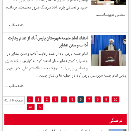
اوباش خط قرمز نیروی انتظامی است. به گزارش پایگاه
خبری و تحلیلی پارس آباد سرهنگ فیروز محمودی فرمانده
انتظامی شهرستانت...
ادامه مطلب ...
انتقاد امام جمعه شهرستان پارس آباد از عدم رعایت
آداب و سنن عشایر
امام جمعه پارس اباد از عدم رعایت آداب و سنن عشایر در
جشنواره کوچ عشایر مغان انتقاد کرد به گزارش پایگاه خبری
و تحلیلی پارس آباد نیوز ف حجت الاسلام علی اکبر باقری
بنابی امام جمعه شهرستان پارس آباد در خطبه ها ی نماز جمعه...
ادامه مطلب ...
>
1
2
3
4
5
6
7
8
9
10
...
صفحه 6 از 41
41
<
فرهنگی