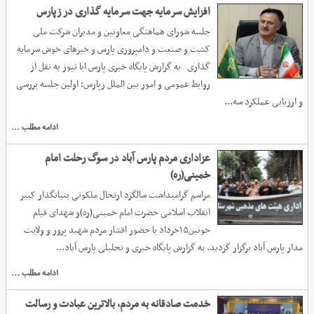
افزایش سرمایه جهت سرمایه گذاری در زپارس
جلسه شورای هماهنگی معاونین و مدیران شرکت ملی
کشت و صنعت و دامپروری پارس و خبرهای خوش سرمایه
گذاری به گزارش پایگاه خبری پارس ابا نیوز به نقل از
روابط عمومی و امور بین الملل زپارس؛ اولین جلسه بررسی
و ارزیابی عملکرد سه...
ادامه مطلب ...
عزاداری مردم پارس آباد در سوگ رحلت امام
خمینی(ره)
مراسم گرامیداشت سالگرد ارتحال ملکوتی بنیانگذار کبیر
انقلاب اسلامی حضرت امام خمینی(ره)و شهدای قیام
خونین۱۵خرداد با حضور اقشار مردم شهید پرور و ولایت
مدار پارس آباد برگزار گردید. به گزارش پایگاه خبری و تحلیلی پارس آباد...
ادامه مطلب ...
خدمت صادقانه به مردم، بالاترین عبادت و رسالت