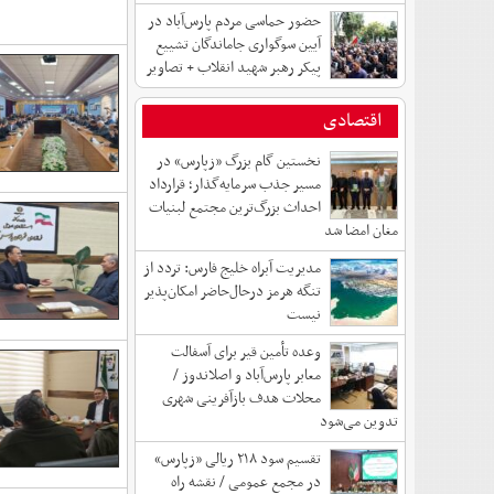
حضور حماسی مردم پارس‌آباد در
آیین سوگواری جاماندگان تشییع
پیکر رهبر شهید انقلاب + تصاویر
اقتصادی
نخستین گام بزرگ «زپارس» در
مسیر جذب سرمایه‌گذار؛ قرارداد
احداث بزرگ‌ترین مجتمع لبنیات
مغان امضا شد
مدیریت آبراه خلیج فارس: تردد از
تنگه هرمز درحال‌حاضر امکان‌پذیر
نیست
وعده تأمین قیر برای آسفالت
معابر پارس‌آباد و اصلاندوز /
محلات هدف بازآفرینی شهری
تدوین می‌شود
تقسیم سود ۲۱۸ ریالی «زپارس»
در مجمع عمومی / نقشه راه