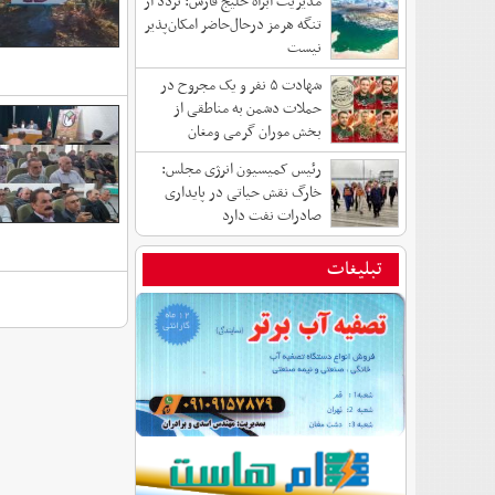
مدیریت آبراه خلیج فارس: تردد از
تنگه هرمز درحال‌حاضر امکان‌پذیر
نیست
شهادت ۵ نفر و یک مجروح در
حملات دشمن به مناطقی از
بخش موران گرمی ومغان
رئیس کمیسیون انرژی مجلس:
خارگ نقش حیاتی در پایداری
صادرات نفت دارد
تبلیغات