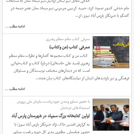
حذفی مقابل تیم نیکان اردبیل،تیم میعاد مغان به مسابقات
جام حذفی کشور صعود کرد. حمید کریمی سرمربی تيم میعاد مغان عصر جمعه در
گفتگو با خبرنگار پارس آباد نیوز، از...
ادامه مطلب ...
معرفی کتاب مقام معظم رهبری
معرفی کتاب (من وکتاب)
کتاب من و کتاب مجموعه گفتارها و نظرات مقام معظم
رهبری (سید علی خامنه‌ای) دربارۀ کتاب و کتاب‌خوانی
است که در دیدارهای مختلف نویسندگان و مسئولان
فرهنگی و نیز بازدیدهای ایشان از نمایشگاه‌های کتاب بیان شده...
ادامه مطلب ...
با حضور مشاور ومدیر حوزه ریاست سازمان ملی پرورش
استعدادهای درخشان
اولین کتابخانه بزرگ سمپاد در شهرستان پارس آباد
به گزارش افشین خاک نژاد خبرنگار پارس آباد نیوز؛ با
حضور عباسعلی مظفری مدیر کل حوزه ریاست مشاور