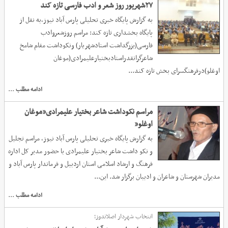
۲۷شهریور روز شعر و ادب فارسی تازه کند
به گزارش پایگاه خبری تحلیلی پارس آباد نیوز،به نقل از
پایگاه بخشداری تازه کند: مراسم روزشعروادب
فارسی(بزرگداشت استادشهریار) ونکوداشت مقام شامخ
شاعرگرانقدراستادبختیارعلیمرادی(موغان
اوغلو)درفرهنگسرای بخش تازه کند...
ادامه مطلب ...
مراسم نکوداشت شاعر بختیار علیمرادی”موغان
اوغلو”
به گزارش پایگاه خبری تحلیلی پارس آباد نیوز، مراسم تجلیل
و نکو داشت شاعر بختیار علیمرادی با حضور مدیر کل اداره
فرهنگ و ارشاد اسلامی استان اردبیل و فرماندار پارس آباد و
مدیران شهرستان و شاعران و ادیبان برگزار شد. این...
ادامه مطلب ...