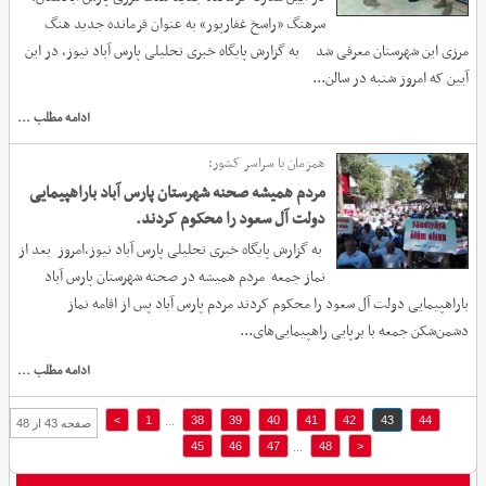
شد + تصاویر
در آیین معارفه فرمانده جدید هنگ مرزی پارس آبادمغان،
سرهنگ «راسخ غفارپور» به عنوان فرمانده جدید هنگ
مرزی این شهرستان معرفی شد به گزارش پایگاه خبری تحلیلی پارس آباد نیوز، در این
آیین که امروز شنبه در سالن...
ادامه مطلب ...
همزمان با سراسر کشور:
مردم همیشه صحنه شهرستان پارس آباد باراهپیمایی
دولت آل سعود را محکوم کردند.
به گزارش پایگاه خبری تحلیلی پارس آباد نیوز،امروز بعد از
نماز جمعه مردم همیشه در صحنه شهرستان‌ پارس آباد
باراهپیمایی دولت آل سعود را محکوم کردند مردم پارس آباد پس از اقامه نماز
دشمن‌شکن جمعه با برپایی راهپیمایی‌های...
ادامه مطلب ...
>
1
38
39
40
41
42
43
44
...
صفحه 43 از 48
45
46
47
48
<
...