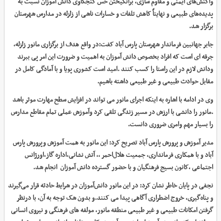
واکنش‌های ایمنی و مقاوم سازی، برانگیختن حس کنجکاوی دانش آموزان نسبت به
پدیده‌های طبیعی و نهایتاً کاهش تلفات و خسارات ناشی از زلزله در مدارس شهرستان
برگزار شد.
جابر جهانبین فرماندار شهرستان پارس آباد کفت:در واقع هدف از برگزاری مانور زلزله،
جرقه ای است که افراد بخصوص
دانش آموزان به اهمیت و ضرورت این امر پی ببرند
ودانش لازم در این راستا را کسب کنند .امید است کشوری پویا و با آمادگی کامل در
مقابل حوادث طبیعی و غیر طبیعی داشته باشیم.
وی در ادامه با اشاره به اینکه اجرای مانور می تواند در افزایش سطح مهارت موثر باشد
.مانور را دانشی با ارزش در مسیر زندگی تلقی کرد وآموزش عملی تمام مقاطع مدارس
را بسیار مهم وامری ضروری دانست.
مدیر آموزش و پرورش پارس آباد تصریح کرد: این مانور به همت آموزش وپرورش پارس
آباد و با همکاری فرمانداری، جمعیت هلال‌احمر ،، آتش نشانی،اداره گاز،اورژانس
اجتماعی ،کانون بسیج فرهنگیان و با حضور گسترده دانش آموزان انجام شد.
نجفی در پایان خاطر نشان کرد: در این مانور دانش‌آموزان در شرایط حادثه قرار می‌گیرند
و پناه‌گیری، خروج اضطراری آگاهی پیدا می کنند.و بدون شک توجه به آن، با درنظر
گرفتن امکانات طبیعی و غیر طبیعی منطقه مانور، مولفه های فرهنگی و نیروی انسانی