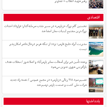
رهبر شهید انقلاب + تصاویر
اقتصادی
نخستین گام بزرگ «زپارس» در مسیر جذب سرمایه‌گذار؛ قرارداد احداث
بزرگ‌ترین مجتمع لبنیات مغان امضا شد
مدیریت آبراه خلیج فارس: تردد از تنگه هرمز درحال‌حاضر امکان‌پذیر
نیست
وعده تأمین قیر برای آسفالت معابر پارس‌آباد و اصلاندوز / محلات هدف
بازآفرینی شهری تدوین می‌شود
تقسیم سود ۲۱۸ ریالی «زپارس» در مجمع عمومی / نقشه راه جدید
شرکت ملی کشت و صنعت پارس ترسیم شد
یادداشتها