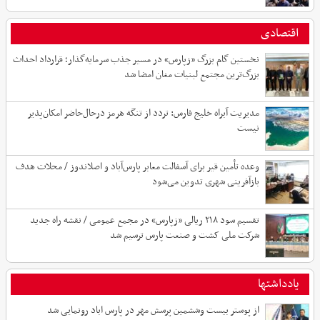
اقتصادی
نخستین گام بزرگ «زپارس» در مسیر جذب سرمایه‌گذار؛ قرارداد احداث
بزرگ‌ترین مجتمع لبنیات مغان امضا شد
مدیریت آبراه خلیج فارس: تردد از تنگه هرمز درحال‌حاضر امکان‌پذیر
نیست
وعده تأمین قیر برای آسفالت معابر پارس‌آباد و اصلاندوز / محلات هدف
بازآفرینی شهری تدوین می‌شود
تقسیم سود ۲۱۸ ریالی «زپارس» در مجمع عمومی / نقشه راه جدید
شرکت ملی کشت و صنعت پارس ترسیم شد
یادداشتها
از پوستر بیست وششمین پرسش مهر در پارس اباد رونمایی شد