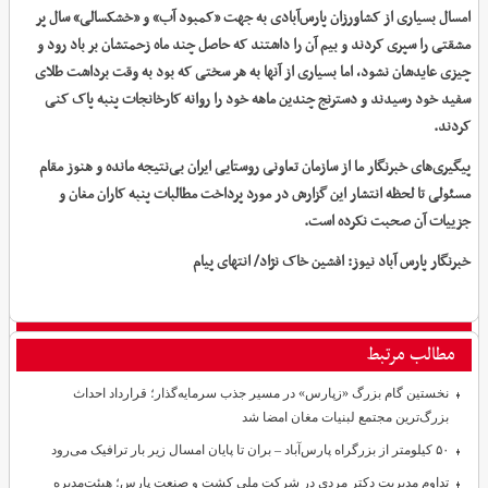
امسال بسیاری از کشاورزان پارس‌آبادی به جهت «کمبود آب» و «خشکسالی» سال پر
مشقتی را سپری کردند و بیم آن را داشتند که حاصل چند ماه زحمتشان بر باد رود و
چیزی عایدشان نشود، اما بسیاری از آنها به هر سختی که بود به وقت برداشت طلای
سفید خود رسیدند و دسترنج چندین ماهه خود را روانه کارخانجات پنبه پاک کنی
کردند.
پیگیری‌های خبرنگار ما از سازمان تعاونی روستایی ایران بی‌نتیجه مانده و هنوز مقام
مسئولی تا لحظه انتشار این گزارش در مورد پرداخت مطالبات پنبه کاران مغان و
جزییات آن صحبت نکرده است.
خبرنگار پارس آباد نیوز: افشین خاک نژاد/ انتهای پیام
مطالب مرتبط
نخستین گام بزرگ «زپارس» در مسیر جذب سرمایه‌گذار؛ قرارداد احداث
بزرگ‌ترین مجتمع لبنیات مغان امضا شد
۵۰ کیلومتر از بزرگراه پارس‌آباد – بران تا پایان امسال زیر بار ترافیک می‌رود
تداوم مدیریت دکتر مردی در شرکت ملی کشت و صنعت پارس؛ هیئت‌مدیره