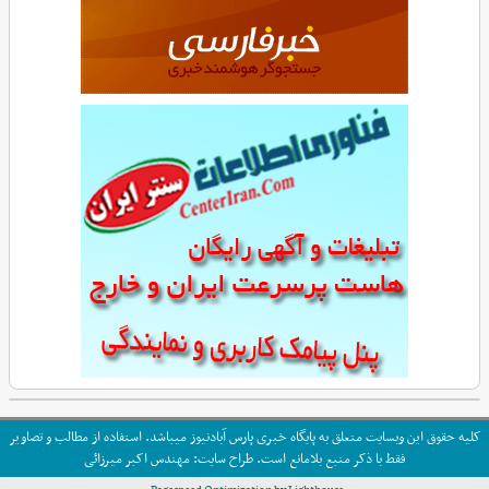
کلیه حقوق این وبسایت متعلق به پایگاه خبری پارس آبادنیوز میباشد. استفاده از مطالب و تصاویر
فقط با ذکر منبع بلامانع است. طراح سایت: مهندس اکبر میرزائی