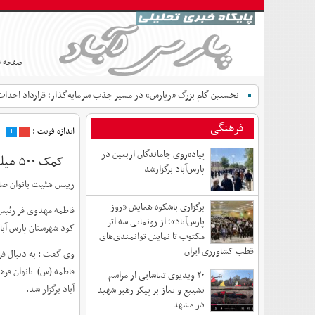
صفحه 
نخستین گام بزرگ «زپارس» در مسیر جذب سرمایه‌گذار؛ قرارداد احداث 
فرهنگی
اندازه فونت :
–
+
پیاده‌روی جاماندگان اربعین در
کمک ۵۰۰ میلیون تومانی هئیت بانوان صاحب الزمان (عج) شهرستان پارس آباد به جبهه مقاومت
پارس‌آباد برگزارشد
رییس هئیت بانوان صاحب الزمان (عج )محله
برگزاری باشکوه همایش «روز
فاطمه مهدوی فر رئیس 
پارس‌آباد»؛ از رونمایی سه اثر
کود شهرستان پارس آباد به ملبغ ۸ میلیون تومان وجه نقد و با خرید لباس نو به مبلغ ۵۰۰ میلیون تومان به مردم
مکتوب تا نمایش توانمندی‌های
قطب کشاورزی ایران
وی گفت : به دنبال فر
فاطمه (س) بانوان فره
۲۰ ویدیوی تماشایی از مراسم
آباد برگزار شد.
تشییع و نماز بر پیکر رهبر شهید
در مشهد