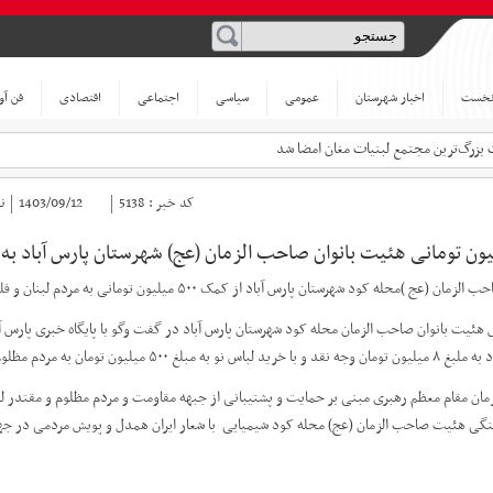
نخست
اخبار شهرستان
عمومی
سیاسی
اجتماعی
اقتصادی
فن آو
بزرگ‌ترین مجتمع لبنیات مغان امضا شد
کد خبر :
5138
1403/09/12
ن
 کود شهرستان پارس آباد از کمک ۵۰۰ میلیون تومانی به مردم لبنان و فلسطین و جبهه مقاومت خبر داد.
هئیت بانوان صاحب الزمان محله کود شهرستان پارس آباد در گفت وگو با پایگاه خبری پارس آ
 مظلوم فلسطین و لبنان و جبهه مقاومت کمک کردند.
مان مقام معظم رهبری مبنی بر حمایت و پشتیبانی از جبهه مقاومت و مردم مظلوم و مقتدر لبن
نگی هئیت صاحب الزمان (عج) محله کود شیمیایی با شعار ایران همدل و پویش مردمی در جه