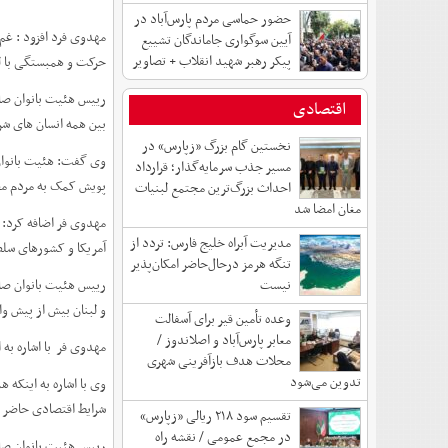
حضور حماسی مردم پارس‌آباد در
مهدوی فرد افزود : غم 
آیین سوگواری جاماندگان تشییع
پیکر رهبر شهید انقلاب + تصاویر
حرکت و همبستگی با لبن
رییس هئیت بانوان صاح
اقتصادی
بین همه انسان های شر
نخستین گام بزرگ «زپارس» در
وی گفت: هئیت بانوان 
مسیر جذب سرمایه‌گذار؛ قرارداد
پویش کمک به مردم مظلو
احداث بزرگ‌ترین مجتمع لبنیات
مغان امضا شد
مهدوی فر اضافه کرد: ا
مدیریت آبراه خلیج فارس: تردد از
آمریکا و کشورهای سلط
تنگه هرمز درحال‌حاضر امکان‌پذیر
نیست
رییس هئیت بانوان صاح
و لبنان بیش از پیش وا
وعده تأمین قیر برای آسفالت
معابر پارس‌آباد و اصلاندوز /
مهدوی فر با اشاره به 
محلات هدف بازآفرینی شهری
تدوین می‌شود
وی با اشاره به اینکه 
شرایط اقتصادی حاضر م
تقسیم سود ۲۱۸ ریالی «زپارس»
در مجمع عمومی / نقشه راه
رییس هئیت بانوان صاح