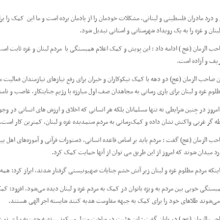
و درد مادران فلسطینی و لبنانی، مشکلات خودمان را از یادمان برده است و ما این کمک را برا
ان و غزه را به یک رویداد شهرستانی و استانی تبدیل شود.
ب الزمان (عج ) ادامه داد : این پویش و کمک اعلام همبستگی با مردم لبنان و غزه ثابت است
یف و آزاده است.
صاحب الزمان (عج) دو دهه با کمک نیکوکاران و خیران برای رفع نیازهای نیازمندان فعالیت م
م غزه و لبنان برای یاری رسانی به مجاهدان صف اول مبارزه با رژیم جنایتکار، غاصب و نامش
مروز در چنین شرایطی نه تنها مسلمانان بلکه هر انسانی که اخلاق و ارزش های انسانی در وج
ه گر غربی واکنش نشان داده و کمک‌رسانی به مردم ستمدیده غزه و لبنان، کمترین کار است.
ب الزمان (عج) گفت : مردم باید بر اساس قاعده انسانی، دستورات قرآنی و آموزه‌های اه
رد میدان شوند که امروز از این طریق می توان از آنها حمایت کمک کرد.
اینکه مردم مظلوم غزه و لبنان زیر آتش خشم جنایات صهیونیستی گرفتار شدند، ابراز کرد: همه 
همبستگی خوبی بین مردم به ویژه بانوان در کمک به مردم غزه و لبنان دیده می‌شود، افزود: 
ی‌شوند طلاهای خود را برای کمک به جبهه مقاومت هدیه کنند شایسته اجر الهی هستند.
ب الزمان (عج ) در پایان گفت : این هئیت در ساخت منزل مسکونی، تهیه جهیزیه برا ی نو ع