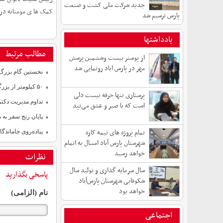
جدید شرکت ملی کشت و صنعت
کمک ها ی مومنانه در
پارس ترسیم شد
یادداشتها
مطالب مرتبط
از پوستر بیست وششمین پرسش
مهر در پارس اباد رونمایی شد
نخستین گام بزرگ 
۵۰ کیلومتر از بزرگراه پارس‌آباد – بران تا پایان امسال زیر بار ترافیک می‌رود
پرستاری تنها حرفه نیست دلی
تداوم مدیریت دک
است که با صبر و عشق می‌تپد
پایان رنج سفر به 
تمام پروژه های نیمه کاره
پیاده‌روی جاماندگا
شهرستان پارس آباد امسال به اتمام
خواهد رسید
نظرات
سال سرمایه گذاری و تولید سال
پاسخی بگذارید
شکوفایی شهرستان پارس‌آباد
خواهد بود
نام (الزامی)
اجتماعی