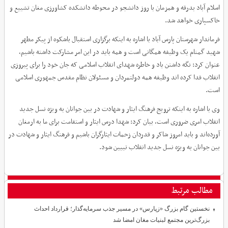
اسلام آباد بدرقه و همزمان با روز دانشجو در محوطه دانشکده کشاورزی مغان تشییع و
خاکسپاری خواهد شد.
فرماندار شهرستان پارس آباد با اشاره به اینکه برگزاری استقبال باشکوه از پیکر مطهر
شهید گمنام یک وظیفه همگانی است و همه باید در این امر مشارکت داشته باشیم،
عنوان کرد: نگه داشتن یاد و خاطره شهدای انقلاب اسلامی که جان خود را برای پیروزی
انقلاب فدا کرده اند وظیفه همه دولتمردان و مسئولان نظام مقدس جمهوری اسلامی
است.
وی با اشاره به اینکه ترویج فرهنگ ایثار و شهادت در بین جوانان به ویژه نسل جدید
انقلاب امری ضروری است، بیان کرد: شهدا درس ایثار و استقامت برای ما به ارمغان
آورده‌اند و باید امروز شاکر و قدردان زحمات ایثارگران باشیم و فرهنگ ایثار و شهادت در
بین جوانان به ویژه نسل جدید انقلاب تبیین شود.
مطالب مرتبط
نخستین گام بزرگ «زپارس» در مسیر جذب سرمایه‌گذار؛ قرارداد احداث
بزرگ‌ترین مجتمع لبنیات مغان امضا شد