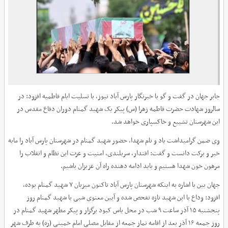
جابر جهان در گفت و گو با خبرنگار پارس آباد نیوز، با تسلیت ایام فاطمیه افزود: در
سالروز شهادت حضرت فاطمه زهرا (س) پیکر یک شهید گمنام دوران دفاع مقدس در
این شهرستان تشییع و خاکسپاری خواهد شد.
وی ضمن گرامیداشت یاد و نام شهدا، حضور شهید گمنام در شهرستان پارس آباد را مایه
خیر و برکت دانست و گفت: اقتدار، سربلندی، امنیت و عزت این نظام و انقلاب را
مرهون خون شهدا هستیم و باید ادامه دهنده راه آن عزیزان باشیم.
جهان بین با اشاره به اینکه شهرستان پارس آباد تاکنون میزبان ۷ شهید گمنام بوده،
افزود: وداع با این شهید تازه تفحص شده و آیین معنوی شبی با شهید گمنام روز
پنجشنبه ۱۵ آذر ساعت ۹ شب در محل یاس کبود برگزار و پیکر مطهر شهید گمنام در
روز جمعه ۱۶ آذر بعد از اقامه نماز جمعه از مقابل مصلی امام خمینی (ره) به طرف شهر