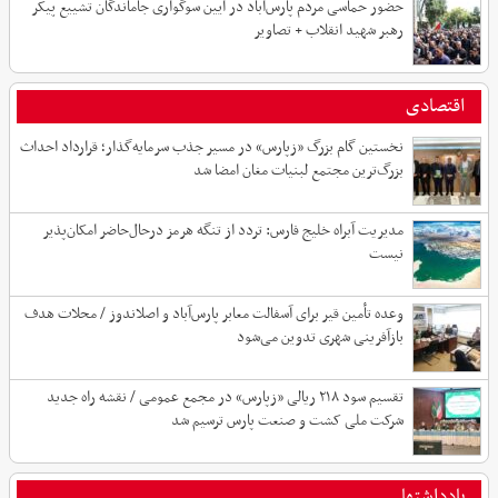
حضور حماسی مردم پارس‌آباد در آیین سوگواری جاماندگان تشییع پیکر
رهبر شهید انقلاب + تصاویر
اقتصادی
نخستین گام بزرگ «زپارس» در مسیر جذب سرمایه‌گذار؛ قرارداد احداث
بزرگ‌ترین مجتمع لبنیات مغان امضا شد
مدیریت آبراه خلیج فارس: تردد از تنگه هرمز درحال‌حاضر امکان‌پذیر
نیست
وعده تأمین قیر برای آسفالت معابر پارس‌آباد و اصلاندوز / محلات هدف
بازآفرینی شهری تدوین می‌شود
تقسیم سود ۲۱۸ ریالی «زپارس» در مجمع عمومی / نقشه راه جدید
شرکت ملی کشت و صنعت پارس ترسیم شد
یادداشتها