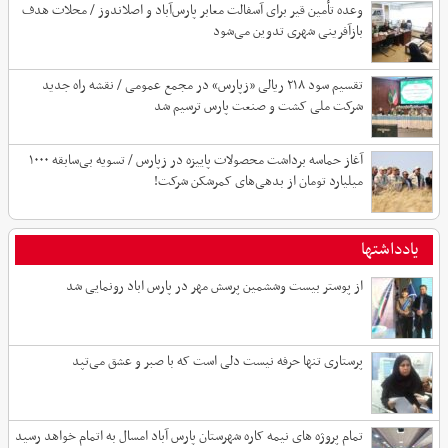
وعده تأمین قیر برای آسفالت معابر پارس‌آباد و اصلاندوز / محلات هدف
بازآفرینی شهری تدوین می‌شود
تقسیم سود ۲۱۸ ریالی «زپارس» در مجمع عمومی / نقشه راه جدید
شرکت ملی کشت و صنعت پارس ترسیم شد
آغاز حماسه برداشت محصولات پاییزه در زپارس / تسویه بی‌سابقه ۱۰۰۰
میلیارد تومان از بدهی‌های کمرشکن شرکت!
یادداشتها
از پوستر بیست وششمین پرسش مهر در پارس اباد رونمایی شد
پرستاری تنها حرفه نیست دلی است که با صبر و عشق می‌تپد
تمام پروژه های نیمه کاره شهرستان پارس آباد امسال به اتمام خواهد رسید