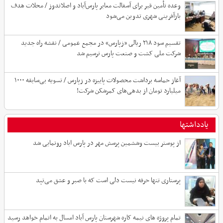
وعده تأمین قیر برای آسفالت معابر پارس‌آباد و اصلاندوز / محلات هدف
بازآفرینی شهری تدوین می‌شود
تقسیم سود ۲۱۸ ریالی «زپارس» در مجمع عمومی / نقشه راه جدید
شرکت ملی کشت و صنعت پارس ترسیم شد
آغاز حماسه برداشت محصولات پاییزه در زپارس / تسویه بی‌سابقه ۱۰۰۰
میلیارد تومان از بدهی‌های کمرشکن شرکت!
یادداشتها
از پوستر بیست وششمین پرسش مهر در پارس اباد رونمایی شد
پرستاری تنها حرفه نیست دلی است که با صبر و عشق می‌تپد
تمام پروژه های نیمه کاره شهرستان پارس آباد امسال به اتمام خواهد رسید