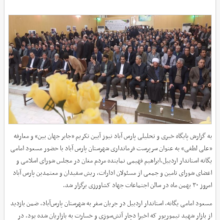
به گزارش پایگاه خبری و تحلیلی پارس آباد نیوز آیین تکریم «جابر جهان بین» و معارفه
«علی لطفی» به عنوان سرپرست فرمانداری شهرستان پارس آباد با حضور مسعود امامی
یگانه استاندار اردبیل،ابراهیم فهیمی نماینده مردم مغان در مجلس شورای اسلامی و
اعضای شورای تامین و جمعی از مسئولان ادارات، ریش سفیدان و معتمدین پارس آباد
امروز ۳۰ بهمن ماه در سالن اجتماعات جهاد کشاورزی برگزار شد.
مسعود امامی یگانه، استاندار اردبیل در جریان سفر به شهرستان پارس‌آباد، ضمن بازدید
از بازار شهید تیمورپور که اخیرا دچار آتش‌سوزی و خسارت به بازاریان شده بود، در