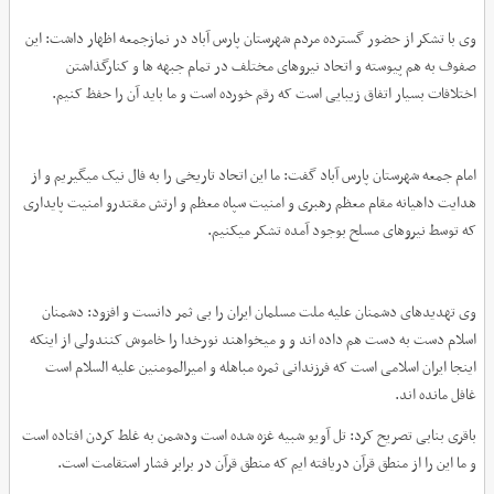
وی با تشکر از حضور گسترده مردم شهرستان پارس آباد در نمازجمعه اظهار داشت: این
صفوف به هم پیوسته و اتحاد نیروهای مختلف در تمام جبهه ها و کنارگذاشتن
اختلافات بسیار اتفاق زیبایی است که رقم خورده است و ما باید آن را حفظ کنیم.
امام جمعه شهرستان پارس آباد گفت: ما این اتحاد تاریخی را به فال نیک میگیریم و از
هدایت داهیانه مقام معظم رهبری و امنیت سپاه معظم و ارتش مقتدرو امنیت پایداری
که توسط نیروهای مسلح بوجود آمده تشکر میکنیم.
وی تهدیدهای دشمنان علیه ملت مسلمان ایران را بی ثمر دانست و افزود: دشمنان
اسلام دست به دست هم داده اند و و میخواهند نورخدا را خاموش کنندولی از اینکه
اینجا ایران اسلامی است که فرزندانی ثمره مباهله و امیرالمومنین علیه السلام است
غافل مانده اند.
باقری بنابی تصریح کرد: تل آویو شبیه غزه شده است ودشمن به غلط کردن افتاده است
و ما این را از منطق قرآن دریافته ایم که منطق قرآن در برابر فشار استقامت است.