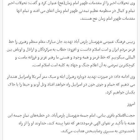
وی تحولات اخیر را از مقدمات ظهور امام زمان(عج) عنوان کرد و گفت: تحولات اخیر
تمام و کمال در منظومه عظیم تمدنی ظهور امام زمان اتفاق می افتد و تمام انها
مقدمات ظهور امام زمان عج هستند.
رییس فرهنگ عمومی شهرستان پارس آباد تهدید جان مبارک مقام معظم رهبری را خط
قرمز مردم ایران و امت اسلام دانست و افزود: خطاب به سرکردگان و اراذل و اوباش بین
المللی میگوییم که خط قرمز و همه وجود و هستی ما رهبر عزیز و فرزانه ماست و
کوچکترین تعرضی به آن اعلام جنگ و جهاد به کلیه امت اسلام است.
وی ادامه داد: در صورت تهدید دوباره رهبران ابله و سبک مغز آمریکا واسراییل هشدار
می دهیم که حمام و جوی خون در اسراییل راه خواهد افتاد وتل آویو و حیفا را با خاک
یکسان خواهیم کرد.
امروز
حجت‌الاسلام باقری بنابی، امام جمعه شهرستان پارس‌آباد، در خطبه‌های نماز جمعه این
هفته با تأکید بر تقوای الهی فرمودد:هر که تقوا پیشه کند، خداوند او را از راه
ناخشنودی به مسیری رضایتبخش هدایت می‌کند.