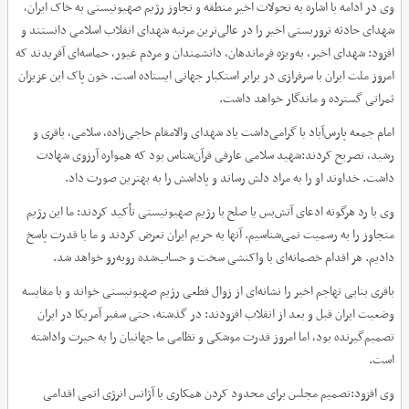
وی در ادامه با اشاره به تحولات اخیر منطقه و تجاوز رژیم صهیونیستی به خاک ایران،
شهدای حادثه تروریستی اخیر را در عالی‌ترین مرتبه شهدای انقلاب اسلامی دانستند و
افزود: شهدای اخیر، به‌ویژه فرماندهان، دانشمندان و مردم غیور، حماسه‌ای آفریدند که
امروز ملت ایران با سرفرازی در برابر استکبار جهانی ایستاده است. خون پاک این عزیزان
ثمراتی گسترده و ماندگار خواهد داشت.
امام جمعه پارس‌آباد با گرامی‌داشت یاد شهدای والامقام حاجی‌زاده، سلامی، باقری و
رشید، تصریح کردند:شهید سلامی عارفی قرآن‌شناس بود که همواره آرزوی شهادت
داشت. خداوند او را به مراد دلش رساند و پاداشش را به بهترین صورت داد.
وی با رد هرگونه ادعای آتش‌بس یا صلح با رژیم صهیونیستی تأکید کردند: ما این رژیم
متجاوز را به رسمیت نمی‌شناسیم. آنها به حریم ایران تعرض کردند و ما با قدرت پاسخ
دادیم. هر اقدام خصمانه‌ای با واکنشی سخت و حساب‌شده روبه‌رو خواهد شد.
باقری بنابی تهاجم اخیر را نشانه‌ای از زوال قطعی رژیم صهیونیستی خواند و با مقایسه
وضعیت ایران قبل و بعد از انقلاب افزودند: در گذشته، حتی سفیر آمریکا در ایران
تصمیم‌گیرنده بود، اما امروز قدرت موشکی و نظامی ما جهانیان را به حیرت واداشته
است.
وی افزود:تصمیم مجلس برای محدود کردن همکاری با آژانس انرژی اتمی اقدامی