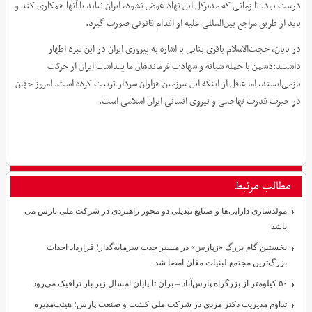
درست بود. تا زمانی که مدیرکل این نهاد عوض نشود، ایران نباید با آنها همکاری کند و
باید از طریق مراجع بین‌المللی علیه او اقدام قانونی صورت گیرد.
در پایان، حجت‌الاسلام باقری بنابی با اشاره به پیروزی ایران در این نبرد اظهار
داشتند:دشمن با حمله شبانه و شهادت فرماندهان ما پنداشت ایران از حرکت
بازمی‌ایستد، اما غافل از اینکه این سرزمین هزاران سردار تربیت کرده است. امروز جهان
در حیرت قدرت تهاجمی و نیروی انسانی ایران اسلامی است.
مطالب مرتبط
مولدسازی دارایی‌ها و صنایع تبدیلی دو محور راهبردی در شرکت ملی پارس می
باشد
نخستین گام بزرگ «زپارس» در مسیر جذب سرمایه‌گذار؛ قرارداد احداث
بزرگ‌ترین مجتمع لبنیات مغان امضا شد
۵۰ کیلومتر از بزرگراه پارس‌آباد – بران تا پایان امسال زیر بار ترافیک می‌رود
تداوم مدیریت دکتر مردی در شرکت ملی کشت و صنعت پارس؛ هیئت‌مدیره