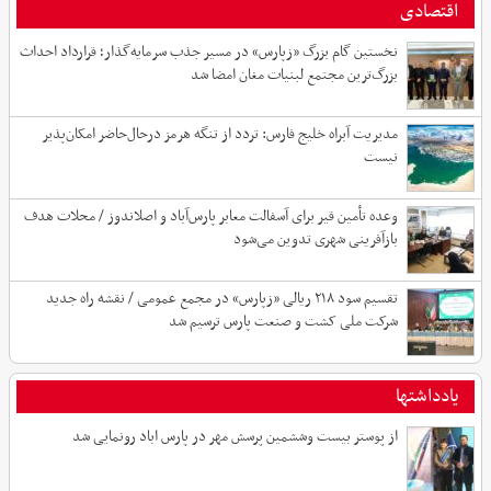
اقتصادی
نخستین گام بزرگ «زپارس» در مسیر جذب سرمایه‌گذار؛ قرارداد احداث
بزرگ‌ترین مجتمع لبنیات مغان امضا شد
مدیریت آبراه خلیج فارس: تردد از تنگه هرمز درحال‌حاضر امکان‌پذیر
نیست
وعده تأمین قیر برای آسفالت معابر پارس‌آباد و اصلاندوز / محلات هدف
بازآفرینی شهری تدوین می‌شود
تقسیم سود ۲۱۸ ریالی «زپارس» در مجمع عمومی / نقشه راه جدید
شرکت ملی کشت و صنعت پارس ترسیم شد
یادداشتها
از پوستر بیست وششمین پرسش مهر در پارس اباد رونمایی شد