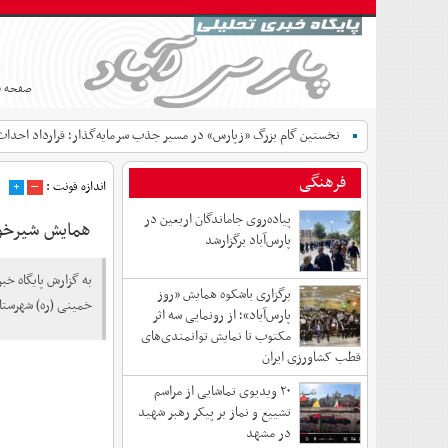
صفحه 
نخستین گام بزرگ «زپارس» در مسیر جذب سرمایه‌گذار؛ قرارداد احداث
فرهنگی
اندازه فونت :
–
+
پیاده‌روی جاماندگان اربعین در
همایش شیرخوا
پارس‌آباد برگزارشد
به گزارش پایگاه خب
برگزاری باشکوه همایش «روز
خمینی (ره) شهرستان
پارس‌آباد»؛ از رونمایی سه اثر
مکتوب تا نمایش توانمندی‌های
قطب کشاورزی ایران
۲۰ ویدیوی تماشایی از مراسم
تشییع و نماز بر پیکر رهبر شهید
در مشهد