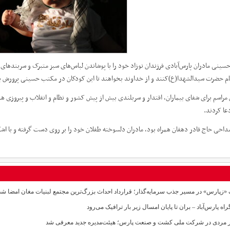
سینی مادران پارس‌آبادی فرزندان نوزاد خود را با پوشاندن لباس‌های سبز متبرک و سربندهای 
یام حضرت سیدالشهدا(ع)کنند و از خداوند بخواهند تا این کودکان در مکتب حسینی پرورش یا
مراسم برای شفای بیماران، اقتدار و سربلندی بیش از پیش کشور و نظام و انقلاب و پیروزی هم
دعا کردند.
 مداحی حاج قادر دهقان همراه بود، مادران دلسوخته طفلان خود را بر روی دست گرفته و با ا
«زپارس» در مسیر جذب سرمایه‌گذار؛ قرارداد احداث بزرگ‌ترین مجتمع لبنیات مغان امضا شد
تر مردی در شرکت ملی کشت و صنعت پارس؛ هیئت‌مدیره جدید معرفی شد