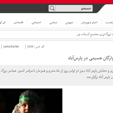
نخست
اخبار شهرستان
عمومی
سیاسی
اجتماعی
اقتصادی
فن آو
 بزرگ‌ترین مجتمع لبنیات مغان امض _
کد خبر :
5533
1404/04/06
رگان حسینی در پارس‌آباد
ری و تحلیلی پارس آباد نیوز در اولین روز از ماه محرم و همزمان با سراسر کشور، همایش ب
 پارس آباد برگزار شد