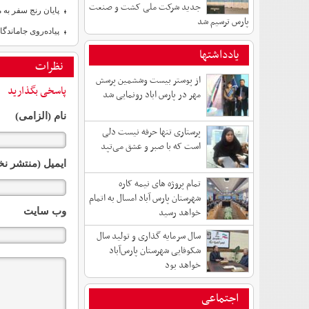
جدید شرکت ملی کشت و صنعت
پایان رنج سفر به 
پارس ترسیم شد
پیاده‌روی جاماندگا
یادداشتها
نظرات
از پوستر بیست وششمین پرسش
پاسخی بگذارید
مهر در پارس اباد رونمایی شد
نام (الزامی)
پرستاری تنها حرفه نیست دلی
است که با صبر و عشق می‌تپد
ایمیل (منتشر نخ
تمام پروژه های نیمه کاره
شهرستان پارس آباد امسال به اتمام
خواهد رسید
وب سایت
سال سرمایه گذاری و تولید سال
شکوفایی شهرستان پارس‌آباد
خواهد بود
اجتماعی