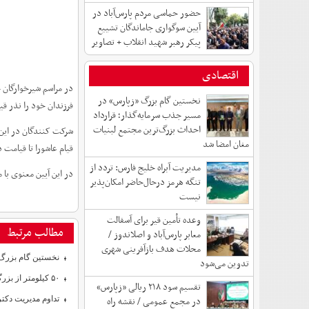
حضور حماسی مردم پارس‌آباد در
آیین سوگواری جاماندگان تشییع
پیکر رهبر شهید انقلاب + تصاویر
اقتصادی
در مراسم شیرخوارگان ح
نخستین گام بزرگ «زپارس» در
فرزندان خود را نذر ق
مسیر جذب سرمایه‌گذار؛ قرارداد
احداث بزرگ‌ترین مجتمع لبنیات
شرکت کنندگان در این 
مغان امضا شد
قیام عاشورا تا قیامت 
مدیریت آبراه خلیج فارس: تردد از
در این آیین معنوی با
تنگه هرمز درحال‌حاضر امکان‌پذیر
نیست
وعده تأمین قیر برای آسفالت
مطالب مرتبط
معابر پارس‌آباد و اصلاندوز /
محلات هدف بازآفرینی شهری
نخستین گام بزرگ 
تدوین می‌شود
۵۰ کیلومتر از بزرگراه پارس‌آباد – بران تا پایان امسال زیر بار ترافیک می‌رود
تقسیم سود ۲۱۸ ریالی «زپارس»
در مجمع عمومی / نقشه راه
تداوم مدیریت دک