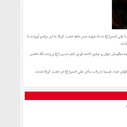
یا علی اصغر(ع) به یاد شهید شش ماهه دشت کربلا به این مراسم آوردند تا
بند.
ه مظلومان جهان و توفیق ادامه طریق امام حسین (ع) و زنده نگه داشتن
شکهای خود، همنوا با رباب، مادر علی اصغر(ع) در دشت کربلا شدند