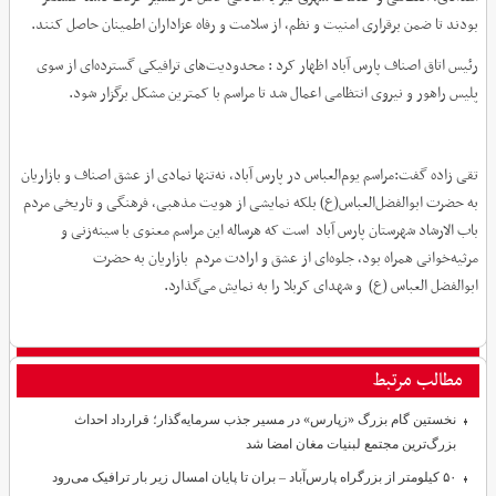
بودند تا ضمن برقراری امنیت و نظم، از سلامت و رفاه عزاداران اطمینان حاصل کنند.
رئیس اتاق اصناف پارس آباد اظهار کرد : محدودیت‌های ترافیکی گسترده‌ای از سوی
پلیس راهور و نیروی انتظامی اعمال شد تا مراسم با کمترین مشکل برگزار شود.
تقی زاده گفت:مراسم یوم‌العباس در پارس آباد، نه‌تنها نمادی از عشق اصناف و بازاریان
به حضرت ابوالفضل‌العباس(ع) بلکه نمایشی از هویت مذهبی، فرهنگی و تاریخی مردم
باب الارشاد شهرستان پارس آباد است که هرساله این مراسم معنوی با سینه‌زنی و
مرثیه‌خوانی همراه بود، جلوه‌ای از عشق و ارادت مردم بازاریان به حضرت
ابوالفضل العباس (ع) و شهدای کربلا را به نمایش می‌گذارد.
مطالب مرتبط
نخستین گام بزرگ «زپارس» در مسیر جذب سرمایه‌گذار؛ قرارداد احداث
بزرگ‌ترین مجتمع لبنیات مغان امضا شد
۵۰ کیلومتر از بزرگراه پارس‌آباد – بران تا پایان امسال زیر بار ترافیک می‌رود