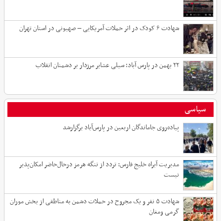
شهادت ۶ کودک در اثر حملات آمریکایی – صهیونی در استان تهران
۲۲ بهمن در پارس آباد؛ سیلی عشایر مرزدار بر دشمنان انقلاب
سیاسی
پیاده‌روی جاماندگان اربعین در پارس‌آباد برگزارشد
مدیریت آبراه خلیج فارس: تردد از تنگه هرمز درحال‌حاضر امکان‌پذیر
نیست
شهادت ۵ نفر و یک مجروح در حملات دشمن به مناطقی از بخش موران
گرمی ومغان