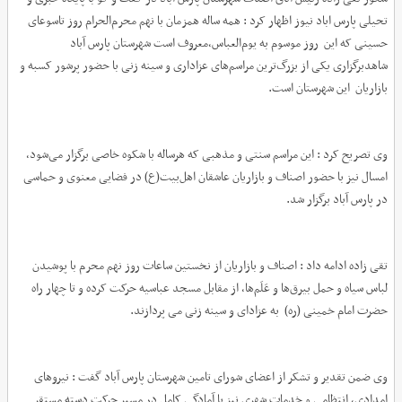
تحیلی پارس اباد نیوز اظهار کرد : همه ساله همزمان با نهم محرم‌الحرام روز تاسوعای
حسینی که این روز موسوم به یوم‌العباس،معروف است شهرستان پارس آباد
شاهدبرگزاری یکی از بزرگ‌ترین مراسم‌های عزاداری و سینه زنی با حضور پرشور کسبه و
بازاریان این شهرستان است.
وی تصریح کرد : این مراسم سنتی و مذهبی که هرساله با شکوه خاصی برگزار می‌شود،
امسال نیز با حضور اصناف و بازاریان عاشقان اهل‌بیت(ع) در فضایی معنوی و حماسی
در پارس آباد برگزار شد.
تقی زاده ادامه داد : اصناف و بازاریان از نخستین ساعات روز نهم محرم با پوشیدن
لباس سیاه و حمل بیرق‌ها و عَلَم‌ها، از مقابل مسجد عباسیه حرکت کرده و تا چهار راه
حضرت امام خمینی (ره) به عزادای و سینه زنی می پردازند.
وی ضمن تقدیر و تشکر از اعضای شورای تامین شهرستان پارس آباد گفت : نیروهای
امدادی، انتظامی و خدمات شهری نیز با آمادگی کامل در مسیر حرکت دسته مستقر