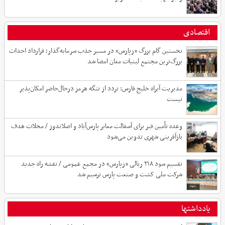
اقتصادی
نخستین گام بزرگ «زپارس» در مسیر جذب سرمایه‌گذار؛ قرارداد احداث
بزرگ‌ترین مجتمع لبنیات مغان امضا شد
مدیریت آبراه خلیج فارس: تردد از تنگه هرمز درحال‌حاضر امکان‌پذیر
نیست
وعده تأمین قیر برای آسفالت معابر پارس‌آباد و اصلاندوز / محلات هدف
بازآفرینی شهری تدوین می‌شود
تقسیم سود ۲۱۸ ریالی «زپارس» در مجمع عمومی / نقشه راه جدید
شرکت ملی کشت و صنعت پارس ترسیم شد
یادداشتها