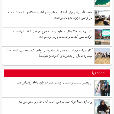
وعده تأمین قیر برای آسفالت معابر پارس‌آباد و اصلاندوز / محلات هدف
بازآفرینی شهری تدوین می‌شود
تقسیم سود ۲۱۸ ریالی «زپارس» در مجمع عمومی / نقشه راه جدید
شرکت ملی کشت و صنعت پارس ترسیم شد
آغاز حماسه برداشت محصولات پاییزه در زپارس / تسویه بی‌سابقه ۱۰۰۰
میلیارد تومان از بدهی‌های کمرشکن شرکت!
یادداشتها
از پوستر بیست وششمین پرسش مهر در پارس اباد رونمایی شد
پرستاری تنها حرفه نیست دلی است که با صبر و عشق می‌تپد