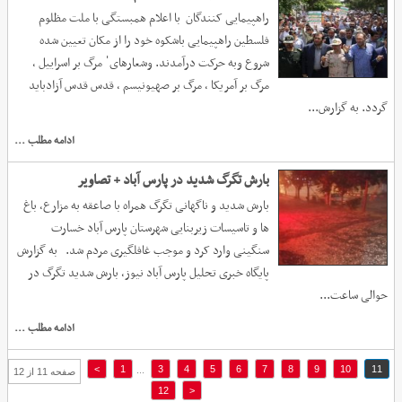
راهپیمایی کنندگان با اعلام همبستگی با ملت مظلوم
فلسطین راهپیمایی باشکوه خود را از مکان تعیین شده
شروع وبه حرکت درآمدند. وشعارهایˈ مرگ بر اسراییل ،
مرگ بر آمریکا ، مرگ بر صهیونیسم ، قدس قدس آزادباید
گردد. به گزارش...
ادامه مطلب ...
بارش تگرگ شدید در پارس آباد + تصاویر
بارش شدید و ناگهانی تگرگ همراه با صاعقه به مزارع، باغ
ها و تاسیسات زیربنایی شهرستان پارس آباد خسارت
سنگینی وارد کرد و موجب غافلگیری مردم شد. به گزارش
پایگاه خبری تحلیل پارس آباد نیوز، بارش شدید تگرگ در
حوالی ساعت...
ادامه مطلب ...
>
1
3
4
5
6
7
8
9
10
11
...
صفحه 11 از 12
12
<