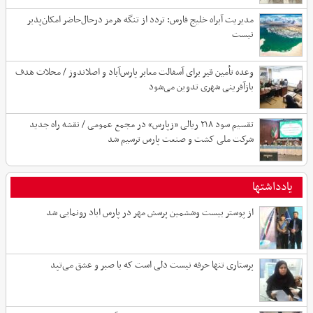
مدیریت آبراه خلیج فارس: تردد از تنگه هرمز درحال‌حاضر امکان‌پذیر
نیست
وعده تأمین قیر برای آسفالت معابر پارس‌آباد و اصلاندوز / محلات هدف
بازآفرینی شهری تدوین می‌شود
تقسیم سود ۲۱۸ ریالی «زپارس» در مجمع عمومی / نقشه راه جدید
شرکت ملی کشت و صنعت پارس ترسیم شد
یادداشتها
از پوستر بیست وششمین پرسش مهر در پارس اباد رونمایی شد
پرستاری تنها حرفه نیست دلی است که با صبر و عشق می‌تپد