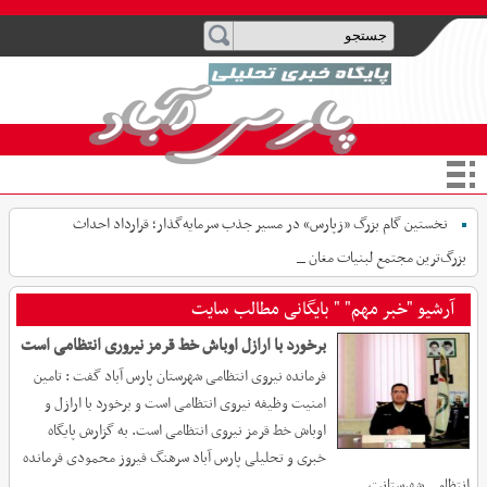
نخستین گام بزرگ «زپارس» در مسیر جذب سرمایه‌گذار؛ قرارداد احداث
بزرگ‌ترین مجتمع لبنیات مغان امضا ش_
آرشیو "خبر مهم" " بایگانی مطالب سایت
برخورد با ارازل اوباش خط قرمز نیروری انتظامی است
فرمانده نیروی انتظامی شهرستان پارس آباد گفت : تامین
امنیت وظیفه نیروی انتظامی است و برخورد با ارازل و
اوباش خط قرمز نیروی انتظامی است. به گزارش پایگاه
خبری و تحلیلی پارس آباد سرهنگ فیروز محمودی فرمانده
انتظامی شهرستانت...