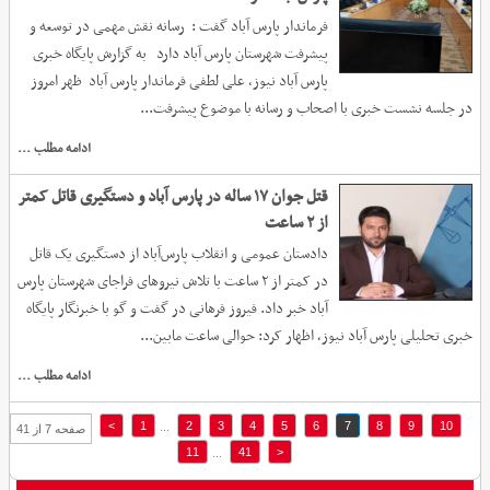
فرماندار پارس آباد گفت : رسانه نقش مهمی در توسعه و
پیشرفت شهرستان پارس آباد دارد به گزارش پایگاه خبری
پارس آباد نیوز، علی لطفی فرماندار پارس آباد ظهر امروز
در جلسه نشست خبری با اصحاب و رسانه با موضوع پیشرفت...
ادامه مطلب ...
قتل جوان ۱۷ ساله در پارس آباد و دستگیری قاتل کمتر
از ۲ ساعت
دادستان عمومی و انقلاب پارس‌آباد از دستگیری یک قاتل
در کمتر از ۲ ساعت با تلاش نیروهای فراجای شهرستان پارس
آباد خبر داد. فیروز فرهانی در گفت و گو با خبرنگار پایگاه
خبری تحلیلی پارس آباد نیوز، اظهار کرد: حوالی ساعت مابین...
ادامه مطلب ...
>
1
2
3
4
5
6
7
8
9
10
...
صفحه 7 از 41
11
41
<
...