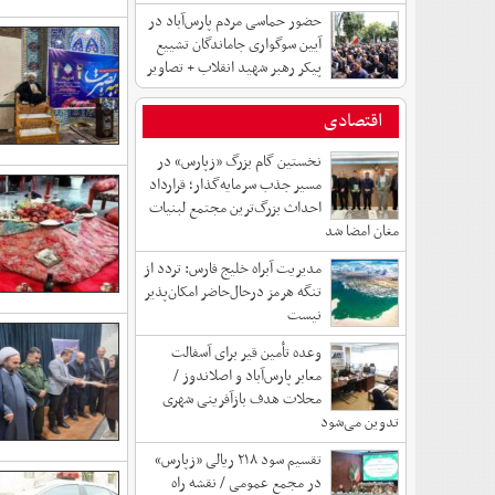
حضور حماسی مردم پارس‌آباد در
آیین سوگواری جاماندگان تشییع
پیکر رهبر شهید انقلاب + تصاویر
اقتصادی
نخستین گام بزرگ «زپارس» در
مسیر جذب سرمایه‌گذار؛ قرارداد
احداث بزرگ‌ترین مجتمع لبنیات
مغان امضا شد
مدیریت آبراه خلیج فارس: تردد از
تنگه هرمز درحال‌حاضر امکان‌پذیر
نیست
وعده تأمین قیر برای آسفالت
معابر پارس‌آباد و اصلاندوز /
محلات هدف بازآفرینی شهری
تدوین می‌شود
تقسیم سود ۲۱۸ ریالی «زپارس»
در مجمع عمومی / نقشه راه