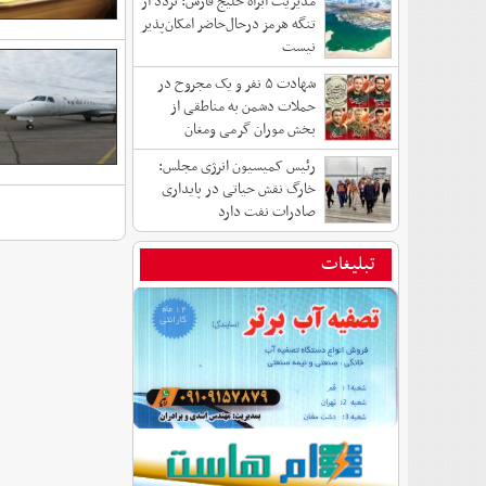
مدیریت آبراه خلیج فارس: تردد از
تنگه هرمز درحال‌حاضر امکان‌پذیر
نیست
شهادت ۵ نفر و یک مجروح در
حملات دشمن به مناطقی از
بخش موران گرمی ومغان
رئیس کمیسیون انرژی مجلس:
خارگ نقش حیاتی در پایداری
صادرات نفت دارد
تبلیغات